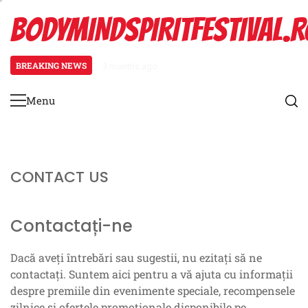
Skip
BODYMINDSPIRITFESTIVAL.R
to
content
BREAKING NEWS
3 months ago
Recompense de conectare pe timp l
Menu
Primary
Menu
CONTACT US
Contactați-ne
Dacă aveți întrebări sau sugestii, nu ezitați să ne
contactați. Suntem aici pentru a vă ajuta cu informații
despre premiile din evenimente speciale, recompensele
zilnice și ofertele promoționale disponibile pe